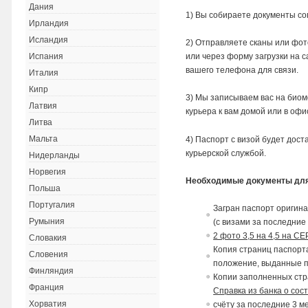
Дания
1) Вы собираете документы со
Ирландия
Исландия
2) Отправляете сканы или фот
или через форму загрузки на с
Испания
вашего телефона для связи.
Италия
Кипр
3) Мы записываем вас на биом
Латвия
курьера к вам домой или в офи
Литва
Мальта
4) Паспорт с визой будет дос
курьерской службой.
Нидерланды
Норвегия
Необходимые документы для
Польша
Португалия
Загран паспорт оригина
Румыния
(с
в
изами за последние 
2 фото 3,5 на 4,5 на 
Словакия
Копия страниц паспорта
Словения
положение,
в
ыданные па
Финляндия
Копии заполненных стр
Франция
Справка из банка о сос
Хорватия
счёту за последние 3 