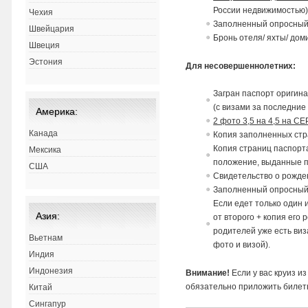
России недвижимостью
Чехия
Заполненный опросный
Швейцария
Бронь отеля/ яхты/ дом
Швеция
Эстония
Для несовершеннолетних:
Загран паспорт ориги
н
(с
в
изами за последние 
Америка:
2 фото 3,5 на 4,5 на 
Канада
Копия заполненных стр
Копия страниц паспорта
Мексика
положение,
в
ыданные п
США
Св
идетельст
в
о о рожде
Заполненный опросный
Если едет только один
Азия:
от
в
торого + копия его 
родителей уже есть ви
Вьетнам
фото и визой).
Индия
Индонезия
Внимание!
Если у вас круиз и
обязательно приложить билет
Китай
Сингапур