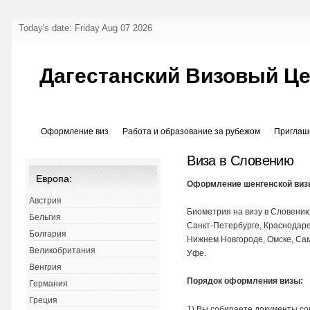
Today's date: Friday Aug 07 2026
Дагестанский Визовый Ц
Оформление виз
Работа и образование за рубежом
Приглаш
Виза в Словению
Европа:
Оформление шенгенской виз
Австрия
Биометрия на визу в Словению
Бельгия
Санкт-Петербурге, Краснодаре
Болгария
Нижнем Новгороде, Омске, Сам
Великобритания
Уфе.
Венгрия
Порядок оформления визы:
Германия
Греция
1) Вы собираете документы со