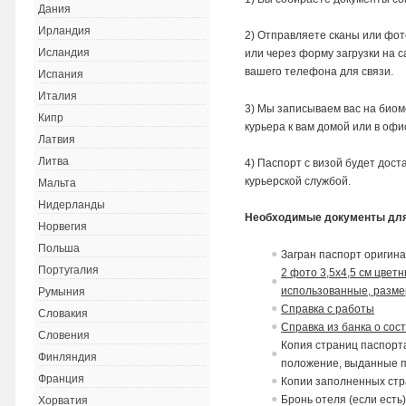
Дания
Ирландия
2) Отправляете сканы или фот
Исландия
или через форму загрузки на с
вашего телефона для связи.
Испания
Италия
3) Мы записываем вас на биом
Кипр
курьера к вам домой или в офи
Латвия
Литва
4) Паспорт с визой будет дос
курьерской службой.
Мальта
Нидерланды
Необходимые документы для
Норвегия
Польша
Загран паспорт оригина
Португалия
2 фото 3,5х4,5 см цвет
использованные, разме
Румыния
Справка с работы
Словакия
Справка из банка о сос
Словения
Копия страниц паспорта
Финляндия
положение,
в
ыданные па
Франция
Копии заполненных стр
Бронь отеля (если есть)
Хорватия