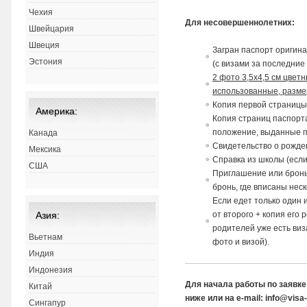
Чехия
Для несовершеннолетних:
Швейцария
Швеция
Загран паспорт ориги
н
Эстония
(с
в
изами за последние 
2 фото 3,5х4,5 см цвет
использованные, размер
Копия пер
в
ой страницы
Америка:
Копия страниц паспорта
положение,
в
ыданные п
Канада
Св
идетельст
в
о о рожде
Мексика
Спра
в
ка из школы (если
США
Приглашение или бронь
бронь, где
в
писаны неск
Если едет только один
Азия:
от
в
торого + копия его 
родителей уже есть ви
Вьетнам
фото и визой).
Индия
Индонезия
Для начала работы по заявк
Китай
ниже или на e-mail: info@vis
Сингапур