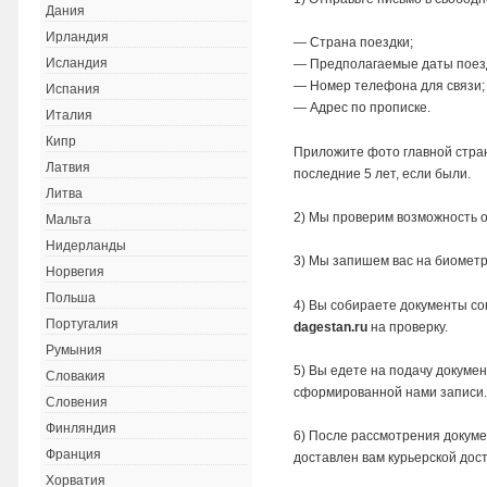
Дания
Ирландия
— Страна поездки;
Исландия
— Предполагаемые даты поез
— Номер телефона для связи;
Испания
— Адрес по прописке.
Италия
Кипр
Приложите фото главной стра
Латвия
последние 5 лет, если были.
Литва
2) Мы проверим возможность 
Мальта
Нидерланды
3) Мы запишем вас на биомет
Норвегия
Польша
4) Вы собираете документы со
Португалия
dagestan.ru
на проверку.
Румыния
5) Вы едете на подачу докумен
Словакия
сформированной нами записи
Словения
Финляндия
6) После рассмотрения докумен
Франция
доставлен вам курьерской дост
Хорватия