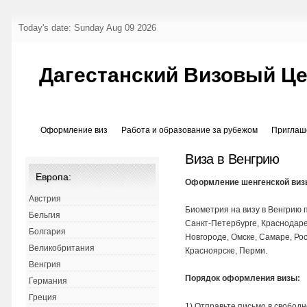
Today's date: Sunday Aug 09 2026
Дагестанский Визовый Ц
Оформление виз
Работа и образование за рубежом
Приглаш
Виза в Венгрию
Европа:
Оформление шенгенской виз
Австрия
Биометрия на визу в Венгрию 
Бельгия
Санкт-Петербурге, Краснодаре
Болгария
Новгороде, Омске, Самаре, Рос
Великобритания
Красноярске, Перми.
Венгрия
Порядок оформления визы:
Германия
Греция
1) Отправьте письмо в свобод