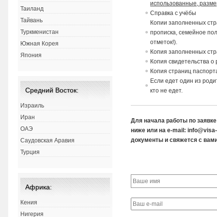
использованные, размер
Таиланд
Справка с учёбы
Тайвань
Копии заполненных стра
Туркменистан
прописка, семейное по
отметок!).
Южная Корея
Копия заполненных стр
Япония
Копия свидетельства о 
Копия страниц паспорт
Если едет один из роди
Средний Восток:
кто не едет.
Израиль
Иран
Для начала работы по заявк
ОАЭ
ниже или на e-mail: info@vis
документы и свяжется с вами
Саудовская Аравия
Турция
Африка:
Кения
Нигерия