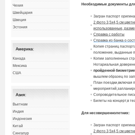
Необходимые документы для
Чехия
Швейцария
Загран паспорт оригин
Швеция
2 фото 3,5х4,5 см цвет
Эстония
использованные, разме
Справка с работы
Справка из банка о сос
Копия страниц паспорта
Америка:
положение,
в
ыданные па
Копии заполненных стр
Канада
Нотариальная доверенн
Мексика
пройденной биометри
США
вышлем образец по зап
План поездки,включая 
мероприятий,запланир
Азия:
Сопроводительное пис
Билеты на концерт,в теат
Вьетнам
Индия
Для несовершеннолетних:
Индонезия
Загран паспорт оригин
Китай
2 фото 3,5х4,5 см цвет
Сингапур