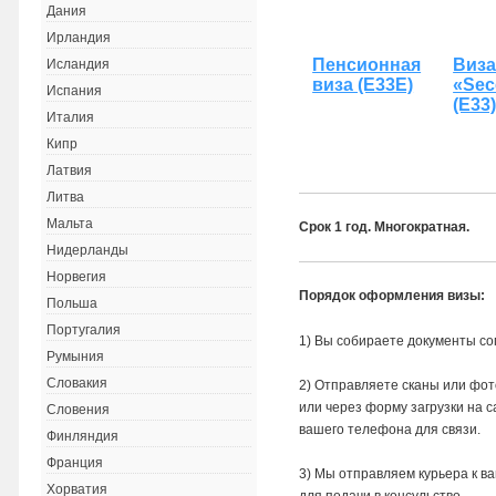
Дания
Ирландия
Пенсионная
Виз
Исландия
виза (Е33Е)
«Se
Испания
(Е33
Италия
Кипр
Латвия
Литва
Мальта
Срок 1 год. Многократная.
Нидерланды
Норвегия
Порядок оформления визы:
Польша
Португалия
1) Вы собираете документы со
Румыния
Словакия
2) Отправляете сканы или фот
или через форму загрузки на с
Словения
вашего телефона для связи.
Финляндия
Франция
3) Мы отправляем курьера к в
Хорватия