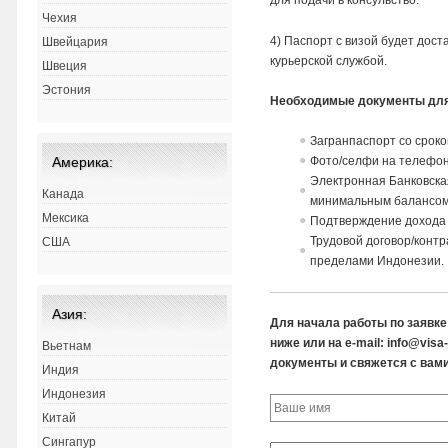
для подачи в консульство.
Чехия
4) Паспорт с визой будет дос
Швейцария
курьерской службой.
Швеция
Эстония
Необходимые документы для
Загранпаспорт со сроко
Америка:
Фото/селфи на телефон
Электронная Банковска
Канада
минимальным балансом
Мексика
Подтверждение дохода в
Трудовой договор/контр
США
пределами Индонезии.
Азия:
Для начала работы по заявк
ниже или на e-mail: info@vis
Вьетнам
документы и свяжется с вами
Индия
Индонезия
Китай
Сингапур