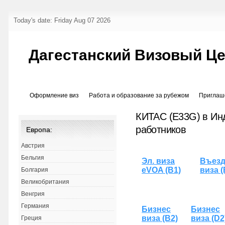
Today's date: Friday Aug 07 2026
Дагестанский Визовый Ц
Оформление виз
Работа и образование за рубежом
Приглаш
КИТАС (E33G) в Ин
работников
Европа:
Австрия
Бельгия
Эл. виза
Въезд
eVOA (B1)
виза (
Болгария
Великобритания
Венгрия
Германия
Бизнес
Бизнес
виза (B2)
виза (D2
Греция