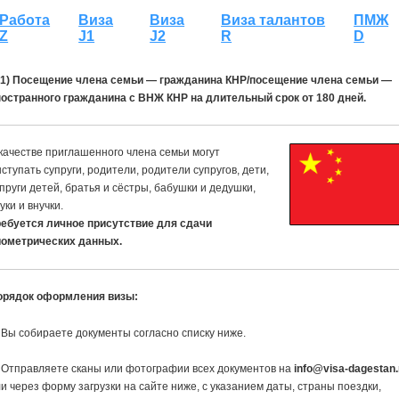
Работа
Виза
Виза
Виза талантов
ПМЖ
Z
J1
J2
R
D
Q1) Посещение члена семьи — гражданина КНР/посещение члена семьи —
ностранного гражданина с ВНЖ КНР на длительный срок от 180 дней.
качестве приглашенного члена семьи могут
ступать супруги, родители, родители супругов, дети,
пруги детей, братья и сёстры, бабушки и дедушки,
уки и внучки.
ребуется личное присутствие для сдачи
иометрических данных.
орядок оформления визы:
 Вы собираете документы согласно списку ниже.
 Отправляете сканы или фотографии всех документов на
info@visa-dagestan.
и через форму загрузки на сайте ниже, с указанием даты, страны поездки,