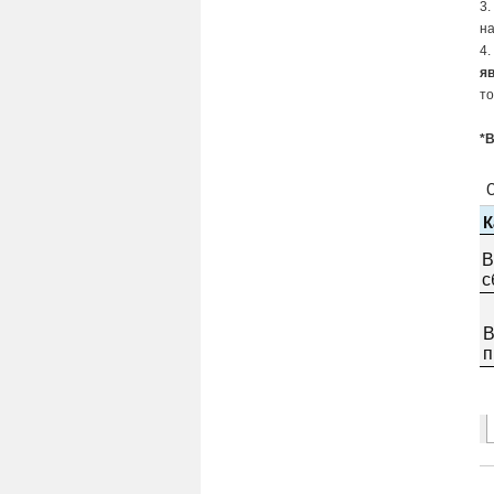
3
на
4.
я
то
*