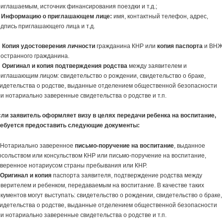
иглашаемым, источник финансирования поездки и т.д.;
—
Информацию о приглашающем лице:
имя, контактный телефон, адрес,
дпись приглашающего лица и т.д.
Копия удостоверения личности
гражданина КНР или
копия паспорта
и ВН
остранного гражданина.
Оригинал и копия подтверждения родства
между заявителем и
иглашающим лицом: свидетельство о рождении, свидетельство о браке,
идетельства о родстве, выданные отделением общественной безопасности
и нотариально заверенные свидетельства о родстве и т.п.
сли заявитель оформляет визу в целях передачи ребенка на воспитание,
ребуется предоставить следующие документы:
. Нотариально заверенное
письмо-поручение на воспитание
, выданное
сольством или консульством КНР или письмо-поручение на воспитание,
аверенное нотариусом страны пребывания или КНР.
.
Оригинал и копия
паспорта заявителя, подтверждение родства между
верителем и ребенком, передаваемым на воспитание. В качестве таких
кументов могут выступать: свидетельство о рождении, свидетельство о браке
идетельства о родстве, выданные отделением общественной безопасности
и нотариально заверенные свидетельства о родстве и т.п.