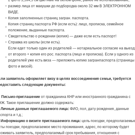
2 фото 3,5х4,5 см цветные на белом фоне, ранее не использованные,
размер лица от макушки до подбородка около 32 мм В ЭЛЕКТРОННОМ
ВИДЕ.
Копия заполненных страниц загран. паспорта.
Копия страниц паспорта РФ (если есть): лицо, прописка, семейное
положение, выданные паспорта.
Свидетельство о рождении (копия) — даже если есть паспорт!
Справка из школы (если есть).
Если едет только один из родителей — нотариальное согласие на выезд
от второго + копия его рос. паспорта (лицо и прописка). Если у одного из
родителей уже есть виза — приложить копию загранпаспорта (страницы
фото и визой).
сли заявитель оформляет визу в целях воссоединения семьи, требуется
редоставить следующие документы:
Письмо-приглашение
от гражданина КНР или иностранного гражданина с
НЖ. Такое приглашение должно содержать:
—
Личные данные приглашаемого лица:
ФИО, пол, дату рождения, данные
спорта и т.д.;
—
Информацию о визите приглашаемого лица:
цель поездки, предполагаемы
ты поездки, предполагаемое место проживания, адрес, по которому будет
оживать заявитель, предполагаемый срок пребывания, отношения с