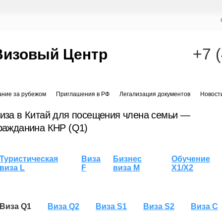
+7 
Визовый Центр
ание за рубежом
Приглашения в РФ
Легализация документов
Новост
иза в Китай для посещения члена семьи —
ражданина КНР (Q1)
Туристическая
Виза
Бизнес
Обучение
виза L
F
виза M
X1/X2
Виза Q1
Виза Q2
Виза S1
Виза S2
Виза C