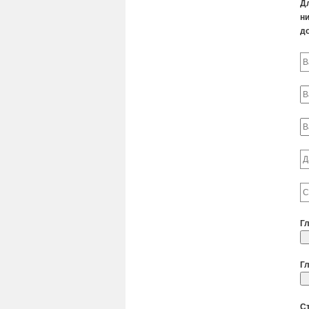
Д
ни
д
Г
Г
С