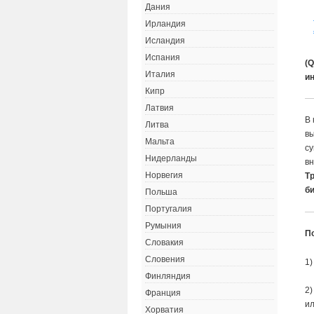
Дания
Ирландия
Исландия
Испания
(
Италия
и
Кипр
Латвия
В 
Литва
вы
Мальта
су
Нидерланды
вн
Норвегия
Т
б
Польша
Португалия
Румыния
П
Словакия
Словения
1)
Финляндия
2)
Франция
ил
Хорватия