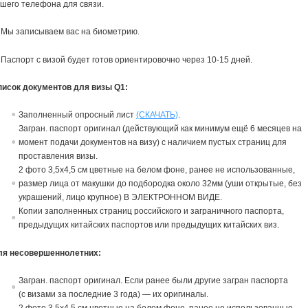
шего телефона для связи.
 Мы записываем вас на биометрию.
 Паспорт с визой будет готов ориентировочно через 10-15 дней.
писок документов для визы Q1:
Заполненный опросный лист
(СКАЧАТЬ)
.
Загран. паспорт оригинал (действующий как минимум ещё 6 месяцев на
момент подачи документов на визу) с наличием пустых страниц для
проставления визы.
2 фото 3,5х4,5 см цветные на белом фоне, ранее не использованные,
размер лица от макушки до подбородка около 32мм (уши открытые, без
украшений, лицо крупное) В ЭЛЕКТРОННОМ ВИДЕ.
Копии заполненных страниц российского и заграничного паспорта,
предыдущих китайских паспортов или предыдущих китайских виз.
ля несовершеннолетних:
Загран. паспорт оригинал. Если ранее были другие загран паспорта
(с визами за последние 3 года) — их оригиналы.