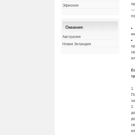
пр
Эфиопия
по
Океания:
ин
Австралия
Новая Зеландия
пр
св
ил
Е
т
1
По
з
2
до
до
св
ил