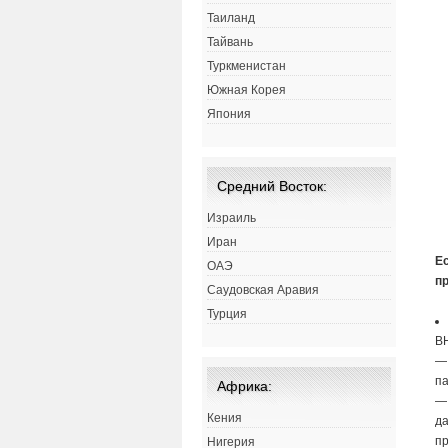
Таиланд
Тайвань
Туркменистан
Южная Корея
Япония
Средний Восток:
Израиль
Иран
Е
ОАЭ
п
Саудовская Аравия
Турция
В
па
Африка:
Кения
да
пр
Нигерия